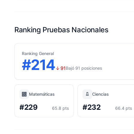
Ranking Pruebas Nacionales
Ranking General
#214
↓
91
Bajó 91 posiciones
Matemáticas
Ciencias
#229
#232
65.8 pts
66.4 pts