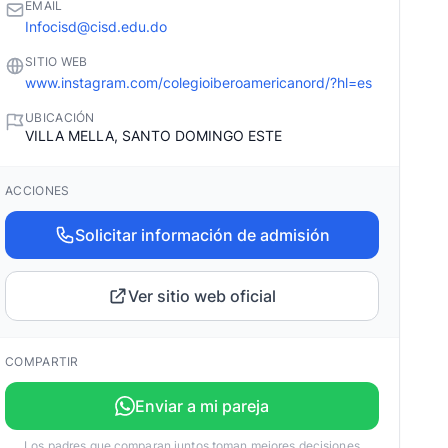
EMAIL
Infocisd@cisd.edu.do
SITIO WEB
www.instagram.com/colegioiberoamericanord/?hl=es
UBICACIÓN
VILLA MELLA, SANTO DOMINGO ESTE
ACCIONES
Solicitar información de admisión
Ver sitio web oficial
COMPARTIR
Enviar a mi pareja
Los padres que comparan juntos toman mejores decisiones