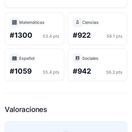
Matemáticas
Ciencias
#1300
#922
53.4 pts
56.1 pts
Español
Sociales
#1059
#942
55.4 pts
56.2 pts
Valoraciones