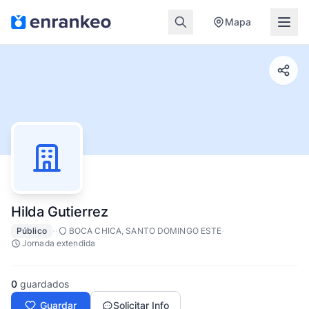
Mapa
Hilda Gutierrez
·
·
·
Público
BOCA CHICA, SANTO DOMINGO ESTE
Jornada extendida
0
guardados
Guardar
Solicitar Info