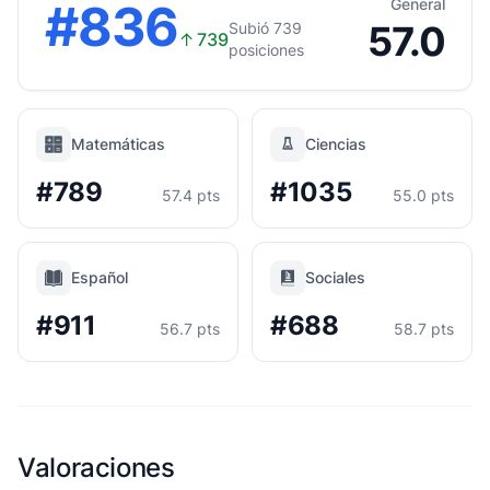
#836
General
57.0
Subió 739
↑
739
posiciones
Matemáticas
Ciencias
#789
#1035
57.4 pts
55.0 pts
Español
Sociales
#911
#688
56.7 pts
58.7 pts
Valoraciones