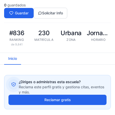
0
guardados
Guardar
Solicitar Info
#836
230
Urbana
Jornada extendida
RANKING
MATRÍCULA
ZONA
HORARIO
de 9,641
Inicio
¿Diriges o administras esta escuela?
Reclama este perfil gratis y gestiona citas, eventos
y más.
Reclamar gratis