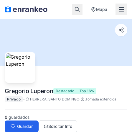
Mapa
Gregorio Luperon
Destacado — Top 16%
·
·
·
Privado
HERRERA, SANTO DOMINGO
Jornada extendida
0
guardados
Guardar
Solicitar Info