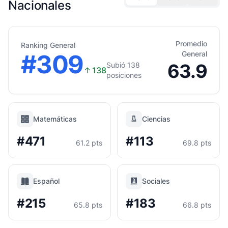
Nacionales
Promedio
Ranking General
#309
General
63.9
Subió 138
↑
138
posiciones
Matemáticas
Ciencias
#471
#113
61.2 pts
69.8 pts
Español
Sociales
#215
#183
65.8 pts
66.8 pts