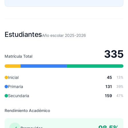
Estudiantes
Año escolar 2025-2026
335
Matrícula Total
Inicial
45
13%
Primaria
131
39%
Secundaria
159
47%
Rendimiento Académico