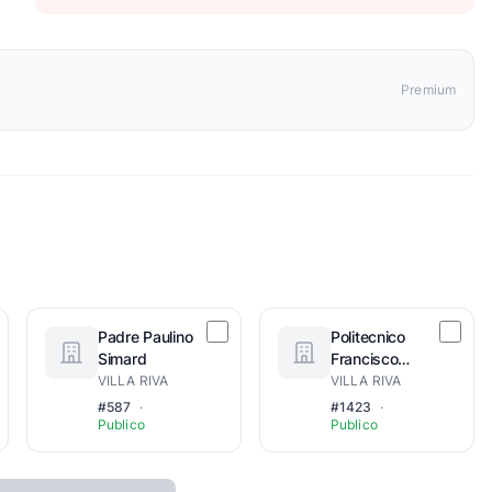
Premium
Padre Paulino
Politecnico
Simard
Francisco
Adalberto
VILLA RIVA
VILLA RIVA
Garcia Perez
#587
·
#1423
·
Publico
Publico