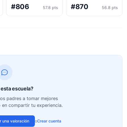
#806
#870
57.8 pts
56.8 pts
esta escuela?
ros padres a tomar mejores
o en compartir tu experiencia.
ir una valoración
o
Crear cuenta