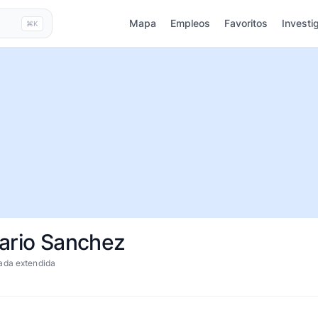
Mapa
Empleos
Favoritos
Investi
⌘K
sario Sanchez
ada extendida