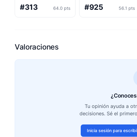
#313
#925
64.0 pts
56.1 pts
Valoraciones
¿Conoces 
Tu opinión ayuda a ot
decisiones. Sé el primer
Inicia sesión para escrib