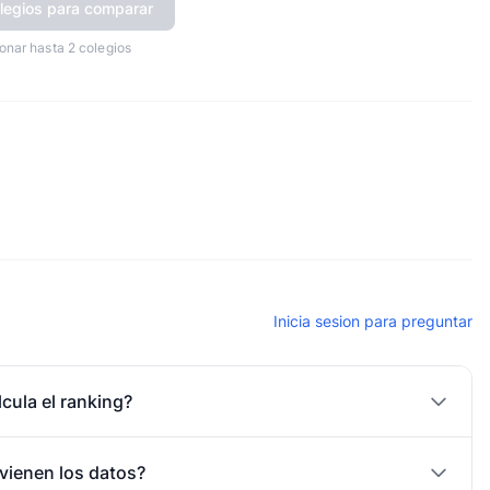
legios para comparar
onar hasta 2 colegios
Inicia sesion para preguntar
cula el ranking?
vienen los datos?