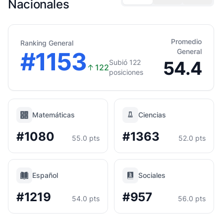
Nacionales
Promedio
Ranking General
#1153
General
54.4
Subió 122
↑
122
posiciones
Matemáticas
Ciencias
#1080
#1363
55.0 pts
52.0 pts
Español
Sociales
#1219
#957
54.0 pts
56.0 pts