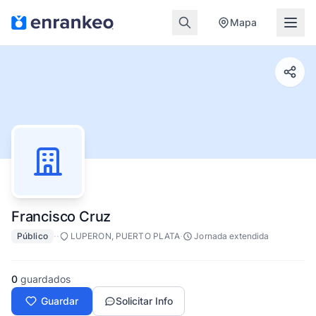
Mapa
Francisco Cruz
·
·
·
Público
LUPERON, PUERTO PLATA
Jornada extendida
0
guardados
Guardar
Solicitar Info