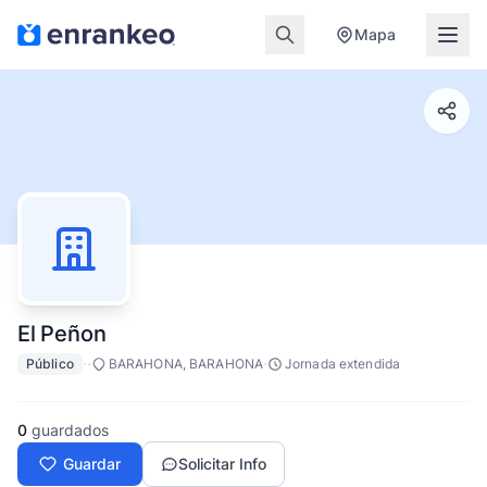
Mapa
El Peñon
·
·
·
Público
BARAHONA, BARAHONA
Jornada extendida
0
guardados
Guardar
Solicitar Info