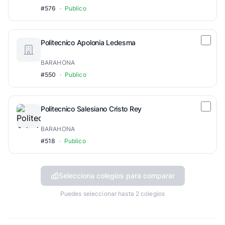
#576
·
Publico
Politecnico Apolonia Ledesma
BARAHONA
#550
·
Publico
Politecnico Salesiano Cristo Rey
BARAHONA
#518
·
Publico
Selecciona colegios para comparar
Puedes seleccionar hasta 2 colegios