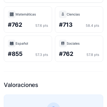
Matemáticas
Ciencias
#762
#713
57.6 pts
58.4 pts
Español
Sociales
#855
#762
57.3 pts
57.8 pts
Valoraciones