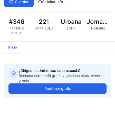
Guardar
Solicitar Info
#346
221
Urbana
Jornada extendida
RANKING
MATRÍCULA
ZONA
HORARIO
de 9,641
Inicio
¿Diriges o administras esta escuela?
Reclama este perfil gratis y gestiona citas, eventos
y más.
Reclamar gratis