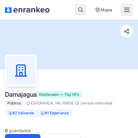
Mapa
Damajagua
Destacado — Top 18%
·
·
·
Público
ESPERANZA, VALVERDE
Jornada extendida
🥈
🥇
#2 Valverde
#1 Esperanza
0
guardados