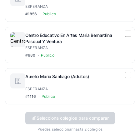
ESPERANZA
#1856
·
Publico
Centro Educativo En Artes Maria Bernardina
Pascual Y Ventura
ESPERANZA
#680
·
Publico
Aurelio Maria Santiago (Adultos)
ESPERANZA
#1116
·
Publico
Selecciona colegios para comparar
Puedes seleccionar hasta 2 colegios