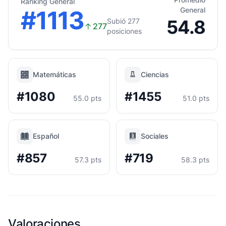
Ranking General
#1113
General
54.8
Subió 277
↑
277
posiciones
Matemáticas
Ciencias
#1080
#1455
55.0 pts
51.0 pts
Español
Sociales
#857
#719
57.3 pts
58.3 pts
Valoraciones