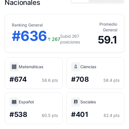
Nacionales
Promedio
Ranking General
#636
General
59.1
Subió 267
↑
267
posiciones
Matemáticas
Ciencias
#674
#708
58.6 pts
58.4 pts
Español
Sociales
#538
#401
60.5 pts
62.4 pts