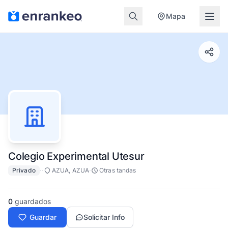
Mapa
Colegio Experimental Utesur
·
·
·
Privado
AZUA, AZUA
Otras tandas
0
guardados
Guardar
Solicitar Info