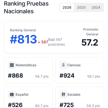
Ranking Pruebas
2026
2025
2024
Nacionales
Promedio
Ranking General
#813
General
57.2
Bajó 567
↓
567
posiciones
Matemáticas
Ciencias
#868
#924
56.7 pts
56.1 pts
Español
Sociales
#526
#725
60.7 pts
58.3 pts