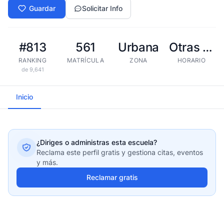
Guardar
Solicitar Info
#813
561
Urbana
Otras tandas
RANKING
MATRÍCULA
ZONA
HORARIO
de 9,641
Inicio
¿Diriges o administras esta escuela?
Reclama este perfil gratis y gestiona citas, eventos
y más.
Reclamar gratis