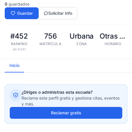
0
guardados
Guardar
Solicitar Info
#452
756
Urbana
Otras tandas
RANKING
MATRÍCULA
ZONA
HORARIO
de 9,641
Inicio
¿Diriges o administras esta escuela?
Reclama este perfil gratis y gestiona citas, eventos
y más.
Reclamar gratis