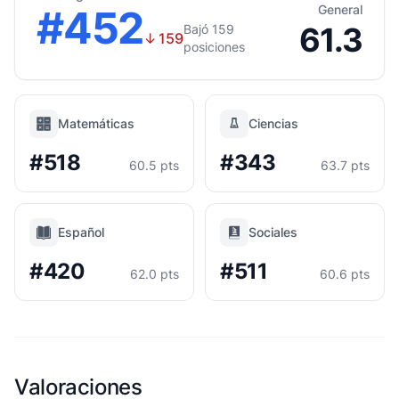
#452
General
61.3
Bajó 159
↓
159
posiciones
Matemáticas
Ciencias
#518
#343
60.5 pts
63.7 pts
Español
Sociales
#420
#511
62.0 pts
60.6 pts
Valoraciones