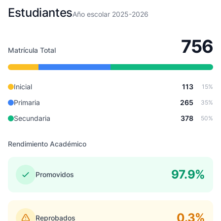
Estudiantes
Año escolar 2025-2026
756
Matrícula Total
Inicial
113
15%
Primaria
265
35%
Secundaria
378
50%
Rendimiento Académico
97.9%
Promovidos
0.3%
Reprobados