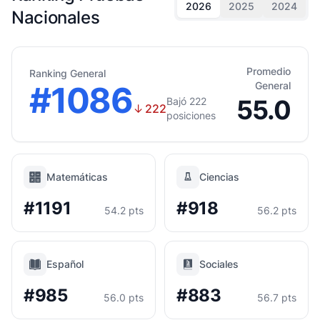
2026
2025
2024
Nacionales
Promedio
Ranking General
#1086
General
55.0
Bajó 222
↓
222
posiciones
Matemáticas
Ciencias
#1191
#918
54.2 pts
56.2 pts
Español
Sociales
#985
#883
56.0 pts
56.7 pts