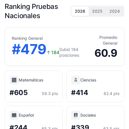
Ranking Pruebas
2026
2025
2024
Nacionales
Promedio
Ranking General
#479
General
60.9
Subió 184
↑
184
posiciones
Matemáticas
Ciencias
#605
#414
59.3 pts
62.4 pts
Español
Sociales
#244
#339
65.3 pts
63.5 pts