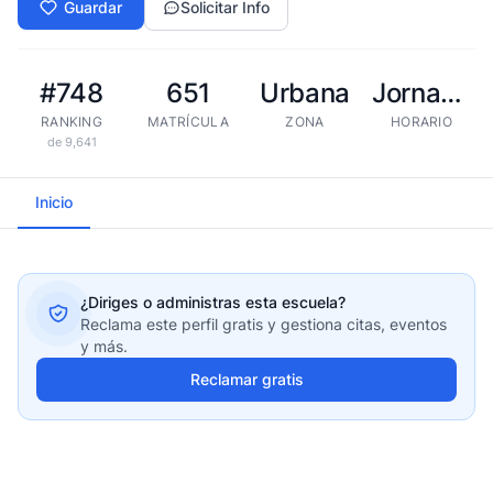
Guardar
Solicitar Info
#748
651
Urbana
Jornada extendida
RANKING
MATRÍCULA
ZONA
HORARIO
de 9,641
Inicio
¿Diriges o administras esta escuela?
Reclama este perfil gratis y gestiona citas, eventos
y más.
Reclamar gratis