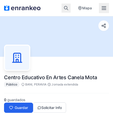
Mapa
Centro Educativo En Artes Canela Mota
·
·
·
Público
BANI, PERAVIA
Jornada extendida
0
guardados
Guardar
Solicitar Info