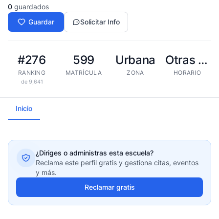
0
guardados
Guardar
Solicitar Info
#276
599
Urbana
Otras tandas
RANKING
MATRÍCULA
ZONA
HORARIO
de 9,641
Inicio
¿Diriges o administras esta escuela?
Reclama este perfil gratis y gestiona citas, eventos
y más.
Reclamar gratis