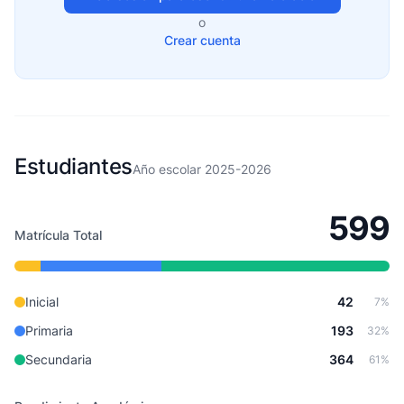
o
Crear cuenta
Estudiantes
Año escolar 2025-2026
599
Matrícula Total
Inicial
42
7%
Primaria
193
32%
Secundaria
364
61%