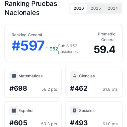
Ranking Pruebas
2026
2025
2024
Nacionales
Promedio
Ranking General
#597
General
59.4
Subió 952
↑
952
posiciones
Matemáticas
Ciencias
#698
#462
58.2 pts
61.8 pts
Español
Sociales
#605
#493
59.8 pts
61.0 pts