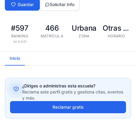
Guardar
Solicitar Info
#597
466
Urbana
Otras tandas
RANKING
MATRÍCULA
ZONA
HORARIO
de 9,641
Inicio
¿Diriges o administras esta escuela?
Reclama este perfil gratis y gestiona citas, eventos
y más.
Reclamar gratis