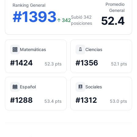
Promedio
Ranking General
#1393
General
52.4
Subió 342
↑
342
posiciones
Matemáticas
Ciencias
#1424
#1356
52.3 pts
52.1 pts
Español
Sociales
#1288
#1312
53.4 pts
53.0 pts