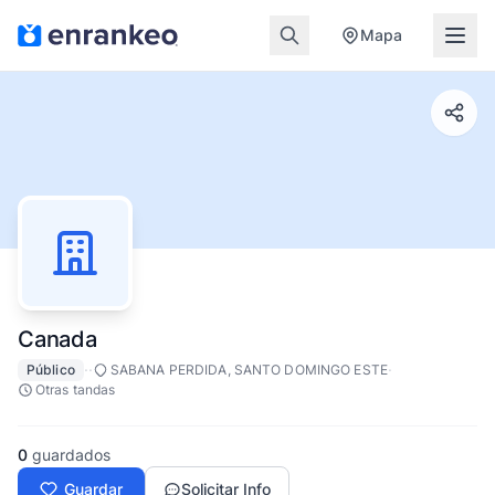
Mapa
Canada
·
·
·
Público
SABANA PERDIDA, SANTO DOMINGO ESTE
Otras tandas
0
guardados
Guardar
Solicitar Info