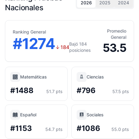
2026
2025
2024
Nacionales
Promedio
Ranking General
#1274
General
53.5
Bajó 184
↓
184
posiciones
Matemáticas
Ciencias
#1488
#796
51.7 pts
57.5 pts
Español
Sociales
#1153
#1086
54.7 pts
55.0 pts