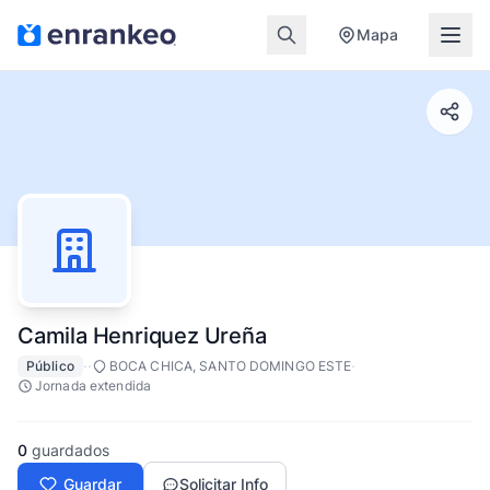
Mapa
Camila Henriquez Ureña
·
·
·
Público
BOCA CHICA, SANTO DOMINGO ESTE
Jornada extendida
0
guardados
Guardar
Solicitar Info