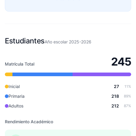
Estudiantes
Año escolar 2025-2026
245
Matrícula Total
Inicial
27
11%
Primaria
218
89%
Adultos
212
87%
Rendimiento Académico