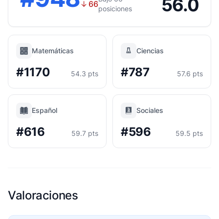
56.0
↓
66
posiciones
Matemáticas
Ciencias
#1170
#787
54.3 pts
57.6 pts
Español
Sociales
#616
#596
59.7 pts
59.5 pts
Valoraciones