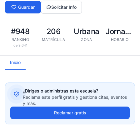
Guardar
Solicitar Info
#948
206
Urbana
Jornada extendida
RANKING
MATRÍCULA
ZONA
HORARIO
de 9,641
Inicio
¿Diriges o administras esta escuela?
Reclama este perfil gratis y gestiona citas, eventos
y más.
Reclamar gratis