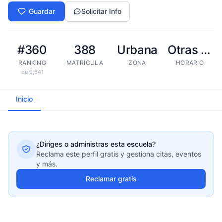
Guardar
Solicitar Info
#360
388
Urbana
Otras tandas
RANKING
MATRÍCULA
ZONA
HORARIO
de 9,641
Inicio
¿Diriges o administras esta escuela?
Reclama este perfil gratis y gestiona citas, eventos
y más.
Reclamar gratis