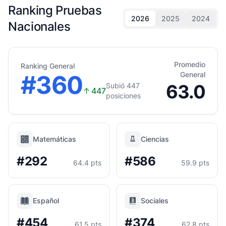
Ranking Pruebas
2026
2025
2024
Nacionales
Promedio
Ranking General
#360
General
63.0
Subió 447
↑
447
posiciones
Matemáticas
Ciencias
#292
#586
64.4 pts
59.9 pts
Español
Sociales
#454
#374
61.5 pts
62.8 pts