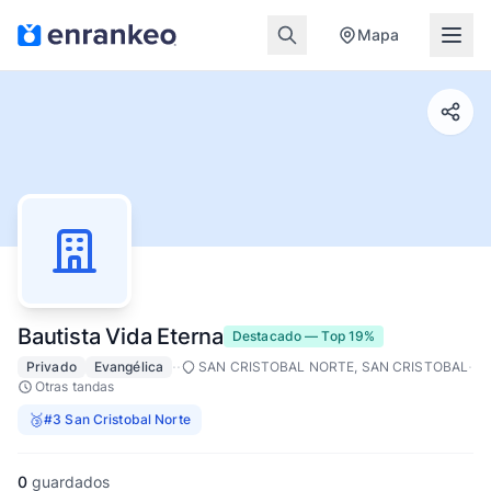
Mapa
Bautista Vida Eterna
Destacado — Top 19%
·
·
·
Privado
Evangélica
SAN CRISTOBAL NORTE, SAN CRISTOBAL
Otras tandas
🥉
#3 San Cristobal Norte
0
guardados