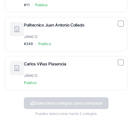
#11
·
Publico
Politecnico Juan Antonio Collado
JANICO
#249
·
Publico
Carlos Viñas Plasencia
JÁNICO
Publico
Selecciona colegios para comparar
Puedes seleccionar hasta 2 colegios