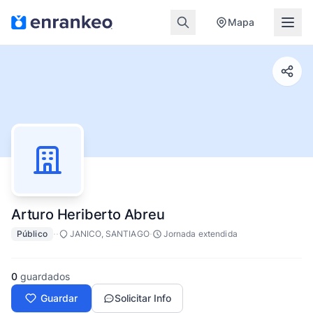
Mapa
Arturo Heriberto Abreu
·
·
·
Público
JANICO, SANTIAGO
Jornada extendida
0
guardados
Guardar
Solicitar Info