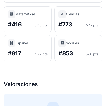
Matemáticas
Ciencias
#416
#773
62.0 pts
57.7 pts
Español
Sociales
#817
#853
57.7 pts
57.0 pts
Valoraciones