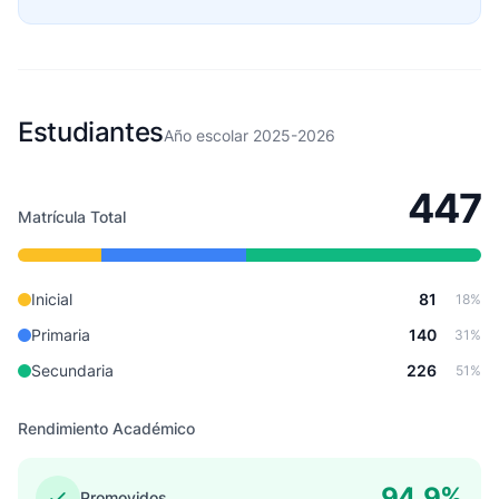
Estudiantes
Año escolar 2025-2026
447
Matrícula Total
Inicial
81
18%
Primaria
140
31%
Secundaria
226
51%
Rendimiento Académico
94.9%
Promovidos