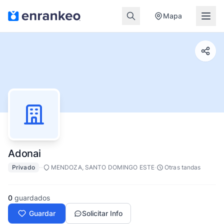
Mapa
Adonai
·
·
·
Privado
MENDOZA, SANTO DOMINGO ESTE
Otras tandas
0
guardados
Guardar
Solicitar Info