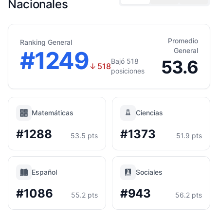
Nacionales
Promedio
Ranking General
#1249
General
53.6
Bajó 518
↓
518
posiciones
Matemáticas
Ciencias
#1288
#1373
53.5 pts
51.9 pts
Español
Sociales
#1086
#943
55.2 pts
56.2 pts