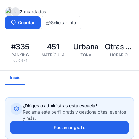
2
guardados
L
Guardar
Solicitar Info
#335
451
Urbana
Otras tandas
RANKING
MATRÍCULA
ZONA
HORARIO
de 9,641
Inicio
¿Diriges o administras esta escuela?
Reclama este perfil gratis y gestiona citas, eventos
y más.
Reclamar gratis