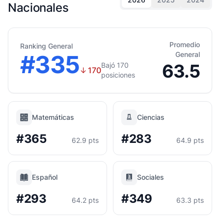
Nacionales
Promedio
Ranking General
#335
General
63.5
Bajó 170
↓
170
posiciones
Matemáticas
Ciencias
#365
#283
62.9 pts
64.9 pts
Español
Sociales
#293
#349
64.2 pts
63.3 pts