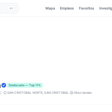
Mapa
Empleos
Favoritos
Investi
⌘K
n
Destacado — Top 11%
·
·
s
SAN CRISTOBAL NORTE, SAN CRISTOBAL
Otras tandas