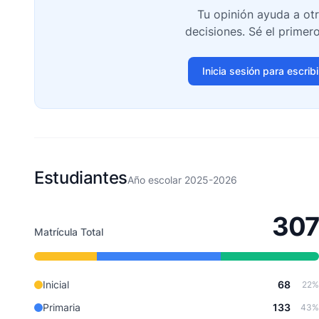
Tu opinión ayuda a ot
decisiones. Sé el primer
Inicia sesión para escrib
Estudiantes
Año escolar 2025-2026
307
Matrícula Total
Inicial
68
22%
Primaria
133
43%