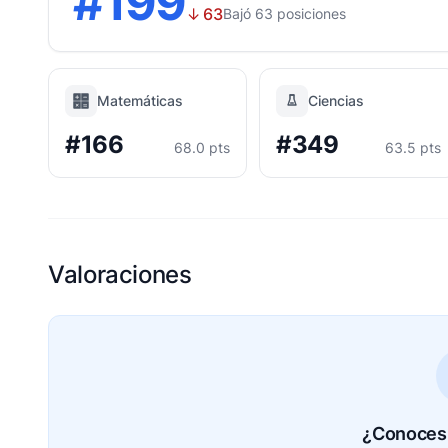
#199
↓
63
Bajó 63 posiciones
Matemáticas
Ciencias
#166
#349
68.0 pts
63.5 pts
Valoraciones
¿Conoces 