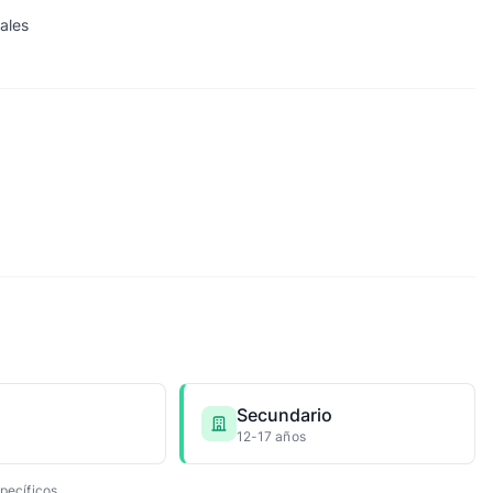
rales
Secundario
12-17 años
pecíficos.