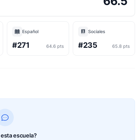
66.5
Español
Sociales
#271
#235
64.6 pts
65.8 pts
esta escuela?