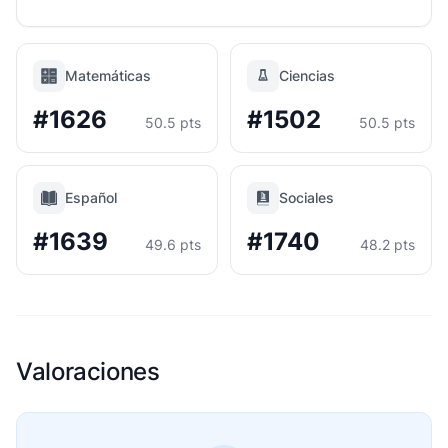
Matemáticas
Ciencias
#1626
#1502
50.5 pts
50.5 pts
Español
Sociales
#1639
#1740
49.6 pts
48.2 pts
Valoraciones