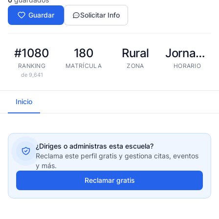
Guardar
Solicitar Info
#1080
180
Rural
Jornada extendida
RANKING
MATRÍCULA
ZONA
HORARIO
de 9,641
Inicio
¿Diriges o administras esta escuela?
Reclama este perfil gratis y gestiona citas, eventos
y más.
Reclamar gratis