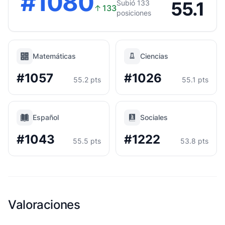
#1080
55.1
Subió 133
↑
133
posiciones
Matemáticas
Ciencias
#1057
#1026
55.2 pts
55.1 pts
Español
Sociales
#1043
#1222
55.5 pts
53.8 pts
Valoraciones